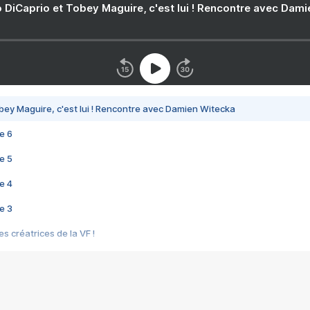
 DiCaprio et Tobey Maguire, c'est lui ! Rencontre avec Dam
bey Maguire, c'est lui ! Rencontre avec Damien Witecka
e 6
e 5
e 4
e 3
s créatrices de la VF !
e 2
e 1
e Mektoub My Love arrive enfin ! Rencontre avec Shaïn Boumedine et Sal