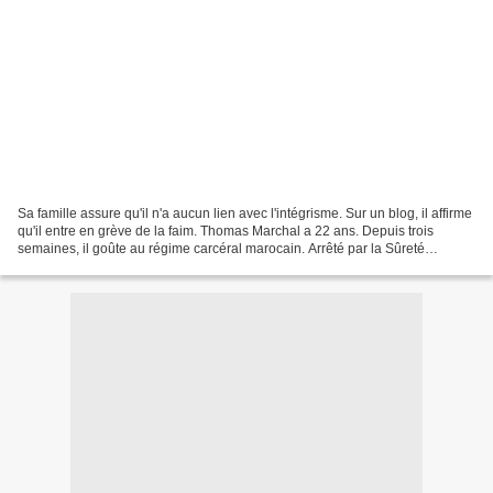
Sa famille assure qu'il n'a aucun lien avec l'intégrisme. Sur un blog, il affirme
qu'il entre en grève de la faim. Thomas Marchal a 22 ans. Depuis trois
semaines, il goûte au régime carcéral marocain. Arrêté par la Sûreté
nationale antiterroriste à Marrakech,...