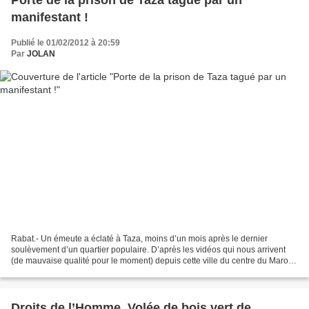
Porte de la prison de Taza tagué par un
manifestant !
Publié le 01/02/2012 à 20:59
Par
JOLAN
Rabat.- Un émeute a éclaté à Taza, moins d’un mois après le dernier
soulèvement d’un quartier populaire. D’après les vidéos qui nous arrivent
(de mauvaise qualité pour le moment) depuis cette ville du centre du Maroc,
dans le pré-Rif, des jeunes se seraient...
Droits de l’Homme, Volée de bois vert de