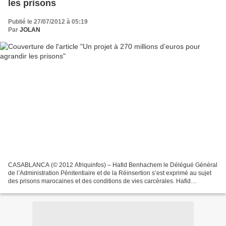
les prisons
Publié le 27/07/2012 à 05:19
Par
JOLAN
CASABLANCA (© 2012 Afriquinfos) – Hafid Benhachem le Délégué Général
de l’Administration Pénitentiaire et de la Réinsertion s’est exprimé au sujet
des prisons marocaines et des conditions de vies carcérales. Hafid
Benhachem a déclaré que plus de la moitié...