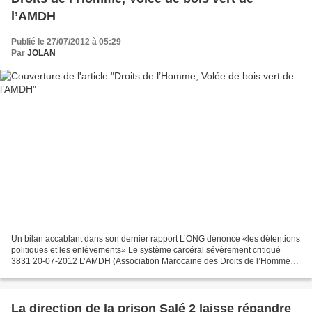
l’AMDH
Publié le 27/07/2012 à 05:29
Par
JOLAN
Un bilan accablant dans son dernier rapport L’ONG dénonce «les détentions
politiques et les enlèvements» Le système carcéral sévèrement critiqué
3831 20-07-2012 L’AMDH (Association Marocaine des Droits de l’Homme)
dresse un tableau noir avec son rapport...
La direction de la prison Salé 2 laisse répandre