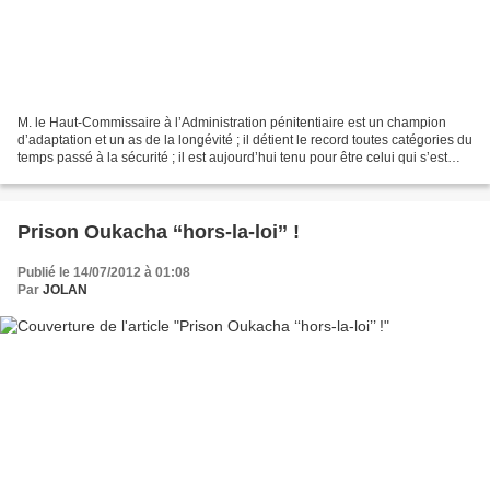
M. le Haut-Commissaire à l’Administration pénitentiaire est un champion
d’adaptation et un as de la longévité ; il détient le record toutes catégories du
temps passé à la sécurité ; il est aujourd’hui tenu pour être celui qui s’est
maintenu sous le plus...
Prison Oukacha ‘‘hors-la-loi’’ !
Publié le 14/07/2012 à 01:08
Par
JOLAN